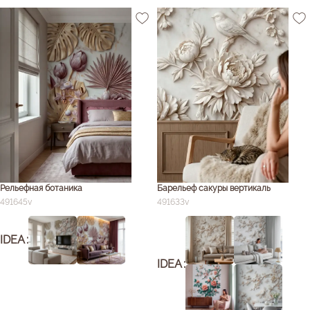
Рельефная ботаника
Барельеф сакуры вертикаль
491645v
491633v
IDEA
IDEA