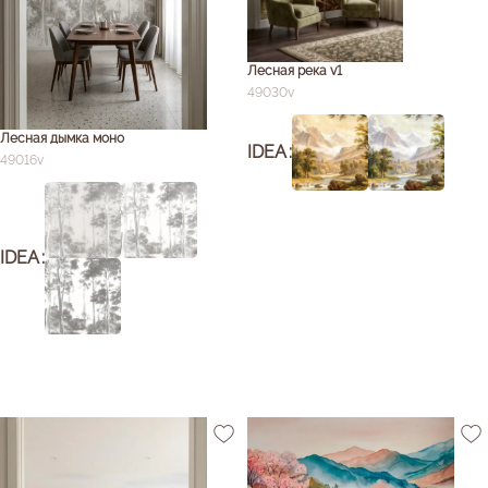
Лесная река v1
49030v
Лесная дымка моно
IDEA
49016v
IDEA