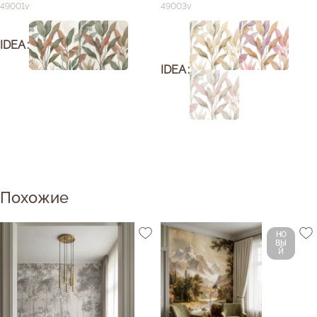
49001v
49003v
IDEA
IDEA
Похожие
НО
ВЫ
Й