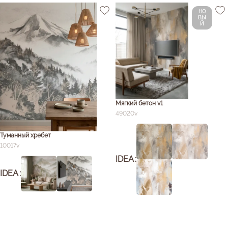
НО
ВЫ
Й
Мягкий бетон v1
49020v
Туманный хребет
10017v
IDEA
IDEA