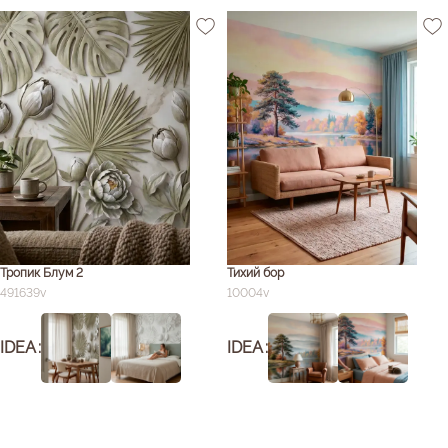
Тропик Блум 2
Тихий бор
491639v
10004v
IDEA
IDEA