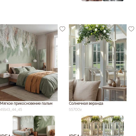
Мягкое прикосновение пальм
Солнечная веранда
49143_44_45
55700v