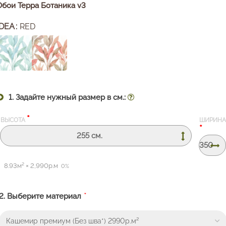
Обои Терра Ботаника v3
IDEA
RED
1. Задайте нужный размер в см.:
*
ВЫСОТА
ШИРИНА
*
8.93
м² ×
2,990
р.м
0%
*
2. Выберите материал