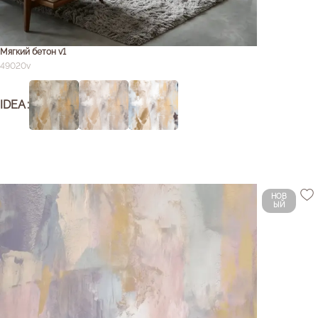
Мягкий бетон v1
49020v
IDEA
НОВ
ЫЙ