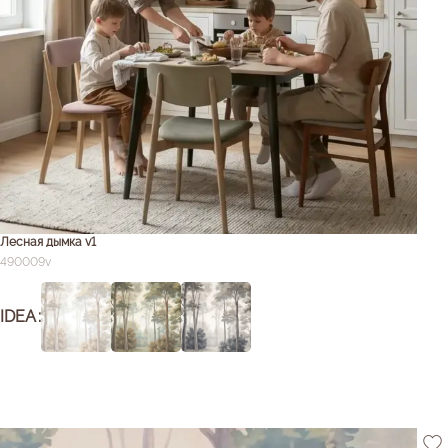
Лесная дымка v1
490009v
IDEA