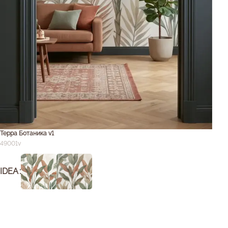
Терра Ботаника v1
49001v
IDEA