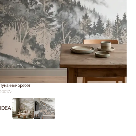
Туманный хребет
10017v
IDEA