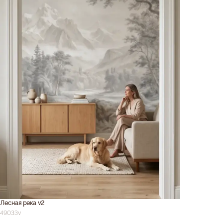
Лесная река v2
49033v