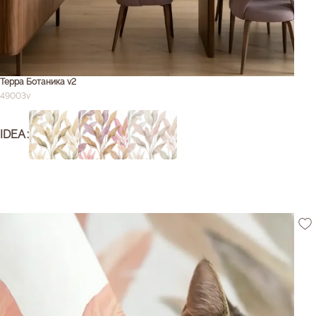
Терра Ботаника v2
49003v
IDEA