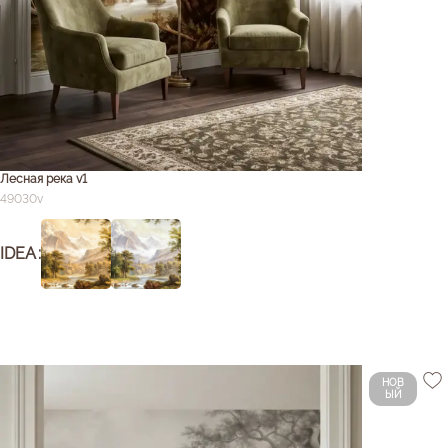
Лесная река v1
49030v
IDEA
НОВ
ЫЙ