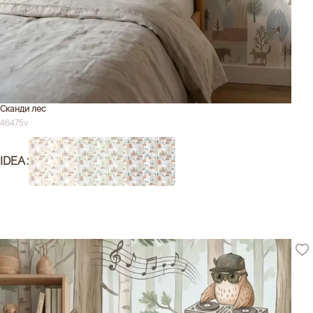
Сканди лес
46475v
IDEA