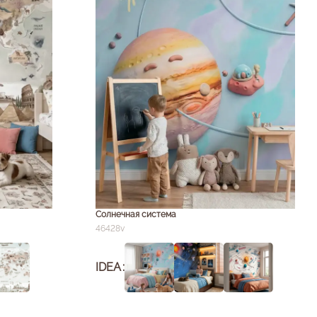
Солнечная система
46428v
IDEA