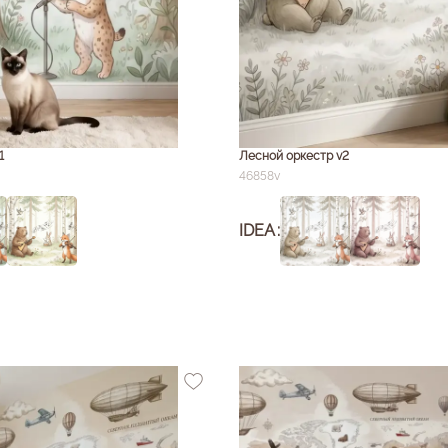
1
Лесной оркестр v2
46858v
IDEA