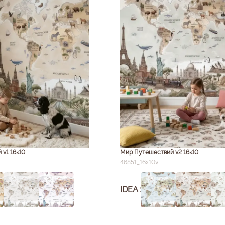
v1 16×10
Мир Путешествий v2 16×10
46851_16x10v
IDEA