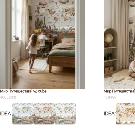
Мир Путешествий v2 cube
Мир Путешествий 
46851cub
46849v
IDEA
IDEA