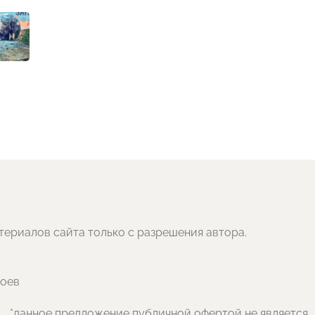
териалов сайта только с разрешения автора.
боев
*данное предложение публичной офертой не является