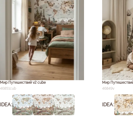
Мир Путешествий v2 cube
Мир Путешествий 
46851cub
46849v
IDEA
IDEA