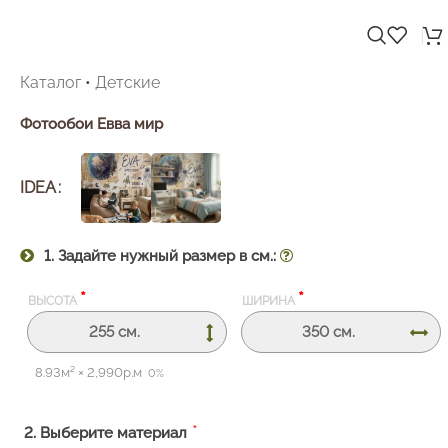
Каталог
•
Детские
Фотообои Евва мир
IDEA
1. Задайте нужный размер в см.:
*
*
ВЫСОТА
ШИРИНА
8.93
м² ×
2,990
р.м
0%
*
2. Выберите материал