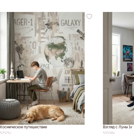
Космическое путешествие
Взгляд с Луны 1v
52121v
52108v