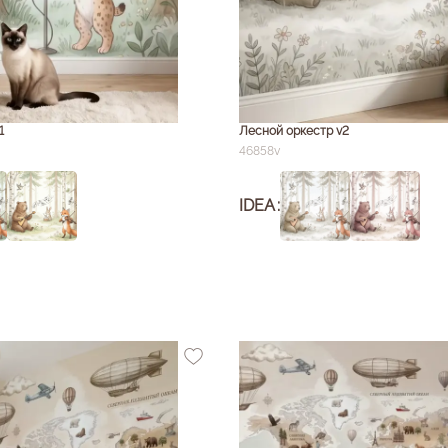
1
Лесной оркестр v2
46858v
IDEA