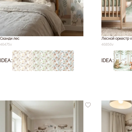
Сканди лес
Лесной оркестр v
46475v
46856v
IDEA
IDEA