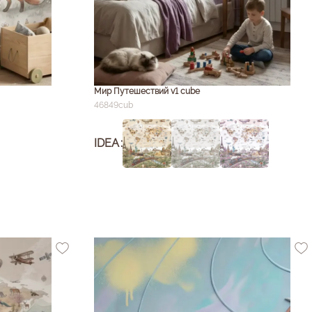
Мир Путешествий v1 cube
46849cub
IDEA