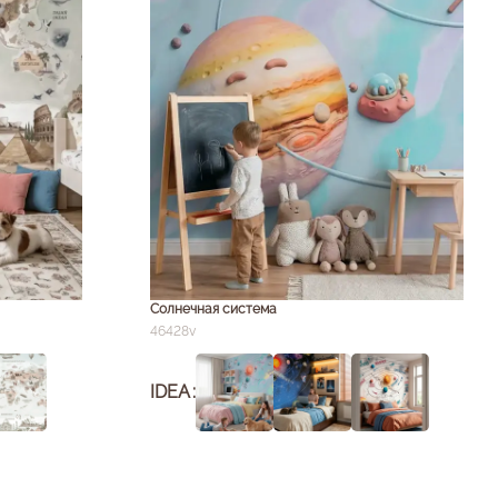
Солнечная система
46428v
IDEA