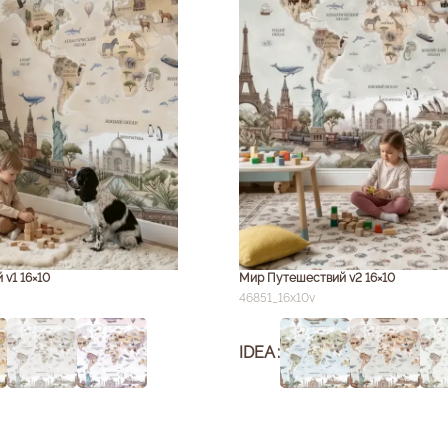
v1 16×10
Мир Путешествий v2 16×10
46851_16x10v
IDEA